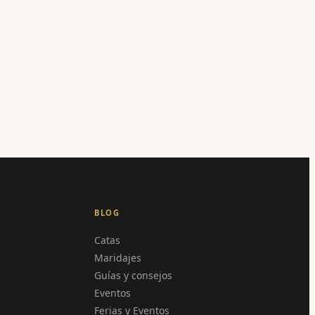
BLOG
Catas
Maridajes
Guías y consejos
Eventos
Ferias y Eventos