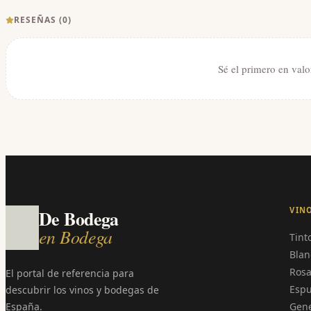
RESEÑAS (
0
)
Sé el primero en valo
VIN
De Bodega
en Bodega
Tint
Blan
Ros
El portal de referencia para
Esp
descubrir los vinos y bodegas de
España.
Gen