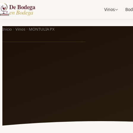
De Bodega
Vinos
Bod
en Bodega
Inicio
Vinos
MONTULIA PX