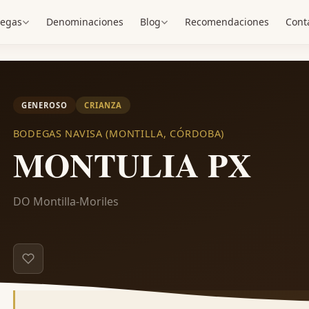
egas
Denominaciones
Blog
Recomendaciones
Cont
GENEROSO
CRIANZA
BODEGAS NAVISA (MONTILLA, CÓRDOBA)
MONTULIA PX
DO Montilla-Moriles