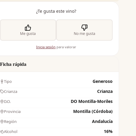
¿Te gusta este vino?
Me gusta
No me gusta
Inicia sesión
para valorar
Ficha rápida
Generoso
Tipo
Crianza
Crianza
DO Montilla-Moriles
D.O.
Montilla (Córdoba)
Provincia
Andalucía
Región
16%
Alcohol