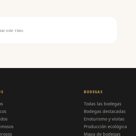
rar este vino.
OS
BODEGAS
os
Todas las bodegas
cos
Bodegas destacadas
ados
Enoturismo y visitas
umosos
Producción ecológica
erosos
Mapa de bodegas