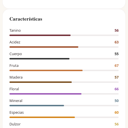
Características
Tanino
56
Acidez
63
Cuerpo
55
Fruta
67
Madera
57
Floral
66
Mineral
50
Especias
60
Dulzor
56