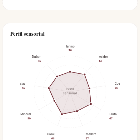
Perfil sensorial
Tanino
56
Dulzor
Acidez
56
63
Especias
Cuerpo
60
55
Perfil
sensorial
Mineral
Fruta
50
67
Floral
Madera
66
57