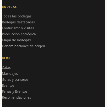
BODEGAS
Todas las bodegas
Bodegas destacadas
Enoturismo y visitas
Producción ecológica
Mapa de bodegas
Denominaciones de origen
BLOG
Catas
Maridajes
Guías y consejos
Eventos
Ferias y Eventos
Recomendaciones