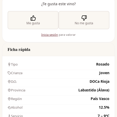
¿Te gusta este vino?
Me gusta
No me gusta
Inicia sesión
para valorar
Ficha rápida
Rosado
Tipo
Joven
Crianza
DOCa Rioja
D.O.
Labastida (Álava)
Provincia
País Vasco
Región
12.5%
Alcohol
7 – 9ºC
Servicio