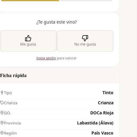
¿Te gusta este vino?
Me gusta
No me gusta
Inicia sesión
para valorar
Ficha rápida
Tinto
Tipo
Crianza
Crianza
DOCa Rioja
D.O.
Labastida (Álava)
Provincia
País Vasco
Región