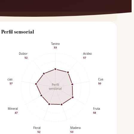
Perfil sensorial
Tanino
53
Dulzor
Acidez
52
57
Especias
Cuerpo
57
50
Perfil
sensorial
Mineral
Fruta
47
58
Floral
Madera
52
53