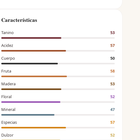
Características
Tanino
53
Acidez
57
Cuerpo
50
Fruta
58
Madera
53
Floral
52
Mineral
47
Especias
57
Dulzor
52