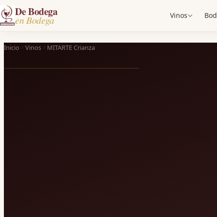
De Bodega
Vinos
Bod
en Bodega
Inicio
Vinos
MITARTE Crianza