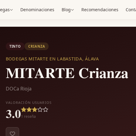
egas
Denominaciones
Blog
Recomendaciones
Cont
TINTO
CRIANZA
BODEGAS MITARTE EN LABASTIDA, ÁLAVA
MITARTE Crianza
DOCa Rioja
VALORACIÓN USUARIOS
3.0
1
reseña