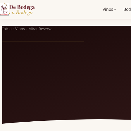
De Bodega
Vinos
Bod
en Bodega
Inicio
Vinos
Mirat Reserva