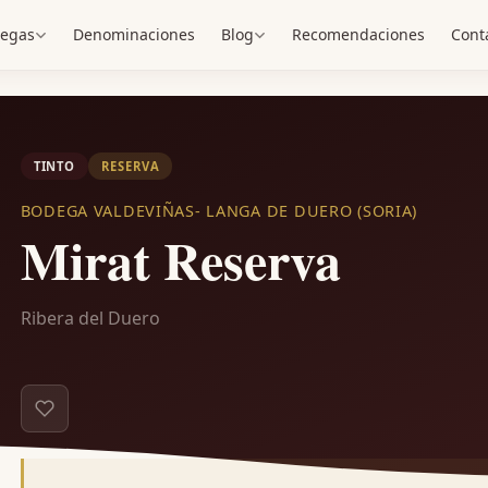
egas
Denominaciones
Blog
Recomendaciones
Cont
TINTO
RESERVA
BODEGA VALDEVIÑAS- LANGA DE DUERO (SORIA)
Mirat Reserva
Ribera del Duero