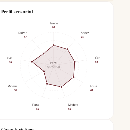
Perfil sensorial
Tanino
61
Dulzor
Acidez
47
64
Especias
Cuerpo
66
64
Perfil
sensorial
Mineral
Fruta
34
69
Floral
Madera
58
68
Características