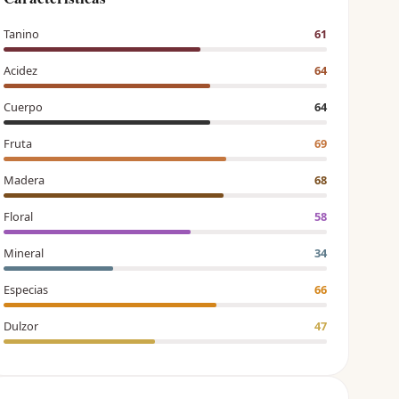
Tanino
61
Acidez
64
Cuerpo
64
Fruta
69
Madera
68
Floral
58
Mineral
34
Especias
66
Dulzor
47