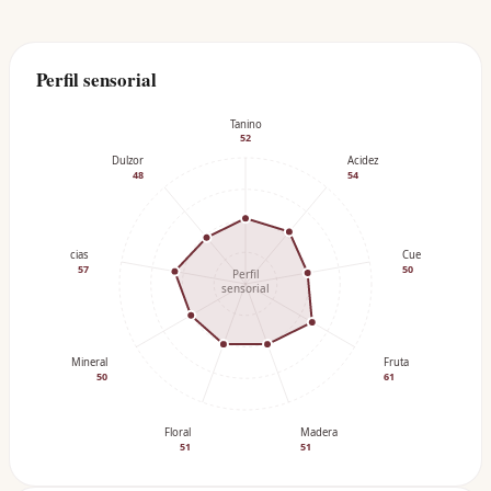
Perfil sensorial
Tanino
52
Dulzor
Acidez
48
54
Especias
Cuerpo
57
50
Perfil
sensorial
Mineral
Fruta
50
61
Floral
Madera
51
51