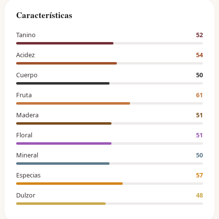
Características
Tanino
52
Acidez
54
Cuerpo
50
Fruta
61
Madera
51
Floral
51
Mineral
50
Especias
57
Dulzor
48