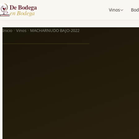
De Bodega
Vinos
Bod
en Bodega
Inicio
Vinos
MACHARNUDO BAJO-2022