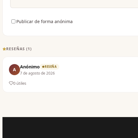
Publicar de forma anónima
RESEÑAS (
1
)
Anónimo
RESEÑA
A
7 de agosto de 2026
0
útil
es