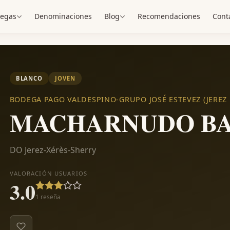
egas
Denominaciones
Blog
Recomendaciones
Cont
BLANCO
JOVEN
BODEGA PAGO VALDESPINO-GRUPO JOSÉ ESTEVEZ (JEREZ 
MACHARNUDO BAJ
DO Jerez-Xérès-Sherry
VALORACIÓN USUARIOS
3.0
1
reseña