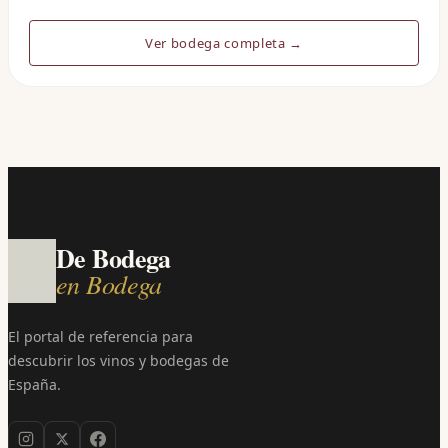
Ver bodega completa →
De Bodega
en Bodega
El portal de referencia para
descubrir los vinos y bodegas de
España.