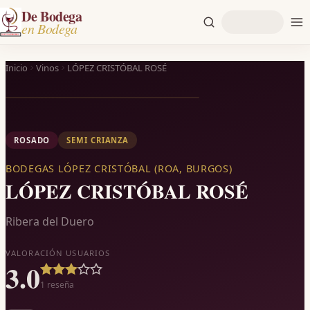
De Bodega
en Bodega
Inicio
Vinos
LÓPEZ CRISTÓBAL ROSÉ
ROSADO
SEMI CRIANZA
BODEGAS LÓPEZ CRISTÓBAL (ROA, BURGOS)
LÓPEZ CRISTÓBAL ROSÉ
Ribera del Duero
VALORACIÓN USUARIOS
3.0
1
reseña