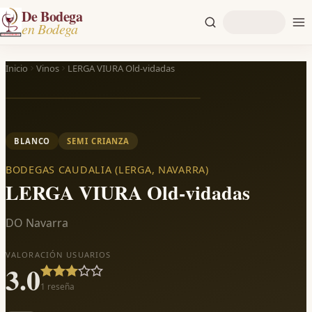
De Bodega
en Bodega
Inicio
Vinos
LERGA VIURA Old-vidadas
BLANCO
SEMI CRIANZA
BODEGAS CAUDALIA (LERGA, NAVARRA)
LERGA VIURA Old-vidadas
DO Navarra
VALORACIÓN USUARIOS
3.0
1
reseña