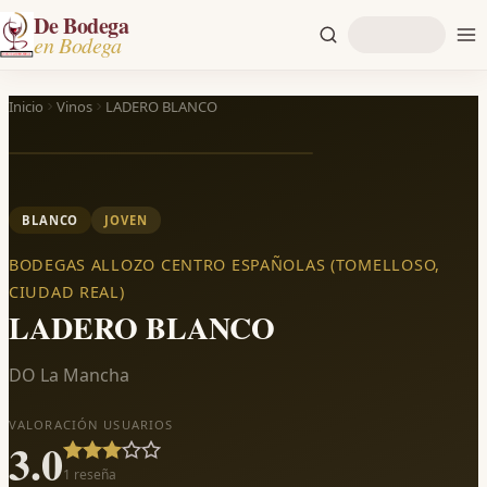
De Bodega
en Bodega
Inicio
Vinos
LADERO BLANCO
BLANCO
JOVEN
BODEGAS ALLOZO CENTRO ESPAÑOLAS (TOMELLOSO,
CIUDAD REAL)
LADERO BLANCO
DO La Mancha
VALORACIÓN USUARIOS
3.0
1
reseña