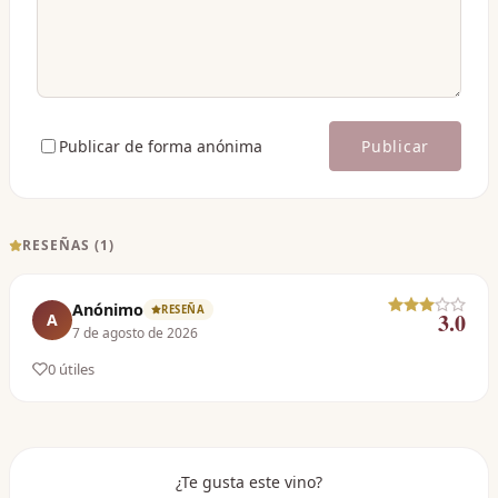
Publicar de forma anónima
Publicar
RESEÑAS (
1
)
Anónimo
RESEÑA
3.0
A
7 de agosto de 2026
0
útil
es
¿Te gusta este vino?