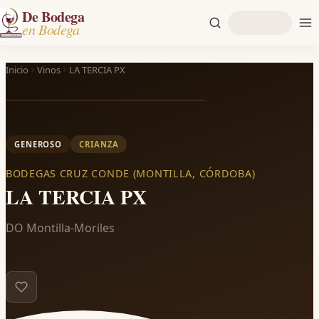
De Bodega
en Bodega
Inicio
Vinos
LA TERCIA PX
GENEROSO
CRIANZA
BODEGAS CRUZ CONDE (MONTILLA, CÓRDOBA)
LA TERCIA PX
DO Montilla-Moriles