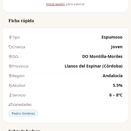
Inicia sesión
para valorar
Ficha rápida
Espumoso
Tipo
Joven
Crianza
DO Montilla-Moriles
D.O.
Llanos del Espinar (Córdoba)
Provincia
Andalucía
Región
5.5%
Alcohol
6 – 8ºC
Servicio
Variedades
Pedro Ximénez
Sobre la bodega