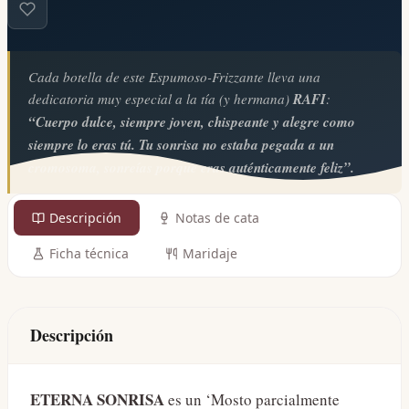
Cada botella de este Espumoso-Frizzante lleva una
dedicatoria muy especial a la tía (y hermana)
RAFI
:
“Cuerpo dulce, siempre joven, chispeante y alegre como
siempre lo eras tú. Tu sonrisa no estaba pegada a un
cromosoma, sonreías porque eras auténticamente feliz”.
Descripción
Notas de cata
Ficha técnica
Maridaje
Descripción
ETERNA SONRISA
es un ‘Mosto parcialmente