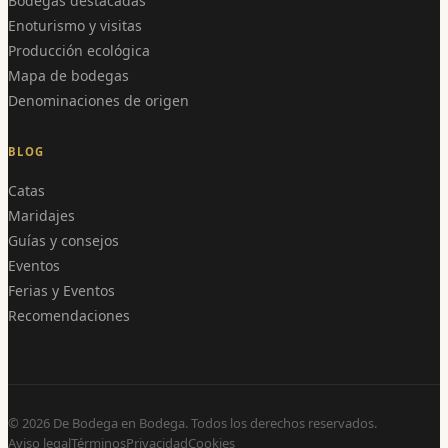
Bodegas destacadas
Enoturismo y visitas
Producción ecológica
Mapa de bodegas
Denominaciones de origen
BLOG
Catas
Maridajes
Guías y consejos
Eventos
Ferias y Eventos
Recomendaciones
©
2026
De Bodega en Bodega. Todos los derechos reservados.
Aviso legal
Términos
Privacidad
Cookies