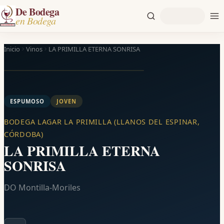
De Bodega
en Bodega
Inicio
Vinos
LA PRIMILLA ETERNA SONRISA
ESPUMOSO
JOVEN
BODEGA LAGAR LA PRIMILLA (LLANOS DEL ESPINAR,
CÓRDOBA)
LA PRIMILLA ETERNA
SONRISA
DO Montilla-Moriles