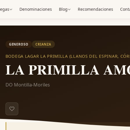
egas
Denominaciones
Blog
Recomendaciones
Cont
GENEROSO
CRIANZA
BODEGA LAGAR LA PRIMILLA (LLANOS DEL ESPINAR, CÓ
LA PRIMILLA A
DO Montilla-Moriles