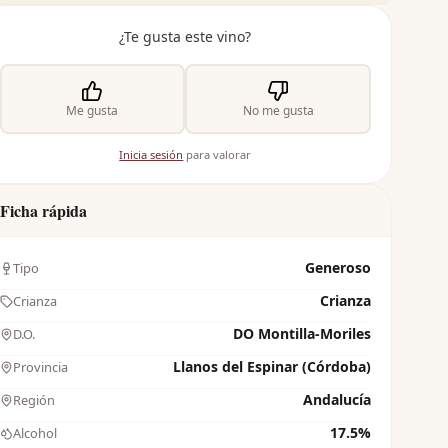
¿Te gusta este vino?
Me gusta
No me gusta
Inicia sesión
para valorar
Ficha rápida
Generoso
Tipo
Crianza
Crianza
DO Montilla-Moriles
D.O.
Llanos del Espinar (Córdoba)
Provincia
Andalucía
Región
17.5%
Alcohol