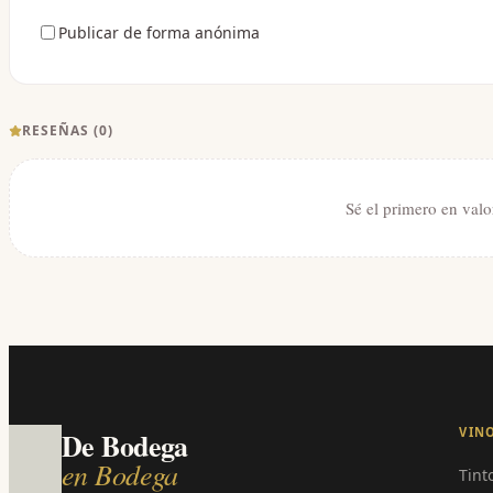
Publicar de forma anónima
RESEÑAS (
0
)
Sé el primero en valo
VIN
De Bodega
en Bodega
Tint