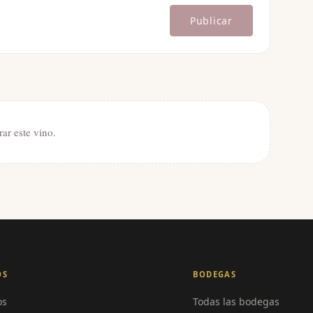
Publicar
rar este vino.
OS
BODEGAS
os
Todas las bodegas