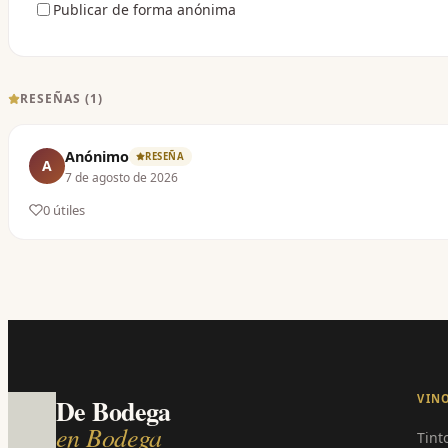
Publicar de forma anónima
RESEÑAS (
1
)
Anónimo
RESEÑA
A
7 de agosto de 2026
0
útil
es
VIN
De Bodega
en Bodega
Tint