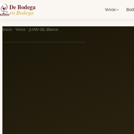
De Bodega
Vinos
Bod
en Bodega
Inicio
Vinos
JUAN GIL Blanco