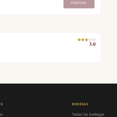
Publicar
3.0
OS
BODEGAS
os
Todas las bodegas