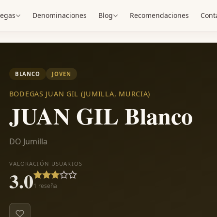
egas
Denominaciones
Blog
Recomendaciones
Cont
BLANCO
JOVEN
BODEGAS JUAN GIL (JUMILLA, MURCIA)
JUAN GIL Blanco
DO Jumilla
VALORACIÓN USUARIOS
3.0
1
reseña