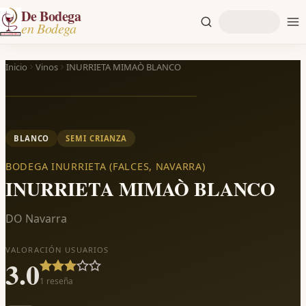
De Bodega
en Bodega
Inicio
Vinos
INURRIETA MIMAÒ BLANCO
BLANCO
SEMI CRIANZA
BODEGA INURRIETA (FALCES, NAVARRA)
INURRIETA MIMAÒ BLANCO
DO Navarra
VALORACIÓN USUARIOS
3.0
1
reseña