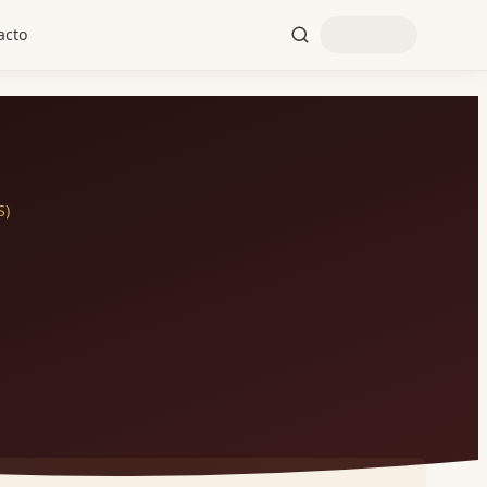
acto
S)