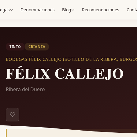
egas
Denominaciones
Blog
Recomendaciones
Cont
TINTO
CRIANZA
BODEGAS FÉLIX CALLEJO (SOTILLO DE LA RIBERA, BURGO
FÉLIX CALLEJO
Ribera del Duero