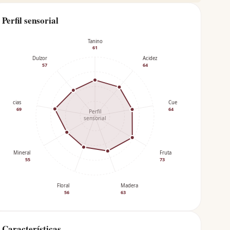
Perfil sensorial
Tanino
61
Dulzor
Acidez
57
64
Especias
Cuerpo
69
64
Perfil
sensorial
Mineral
Fruta
55
73
Floral
Madera
56
63
Características