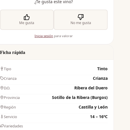
¿Te gusta este vino?
Me gusta
No me gusta
Inicia sesión
para valorar
Ficha rápida
Tinto
Tipo
Crianza
Crianza
Ribera del Duero
D.O.
Sotillo de la Ribera (Burgos)
Provincia
Castilla y León
Región
14 – 16ºC
Servicio
Variedades