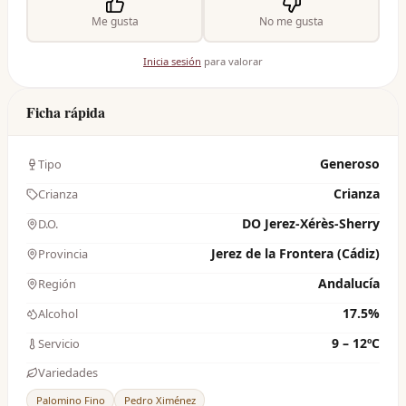
Me gusta
No me gusta
Inicia sesión
para valorar
Ficha rápida
Generoso
Tipo
Crianza
Crianza
DO Jerez-Xérès-Sherry
D.O.
Jerez de la Frontera (Cádiz)
Provincia
Andalucía
Región
17.5%
Alcohol
9 – 12ºC
Servicio
Variedades
Palomino Fino
Pedro Ximénez