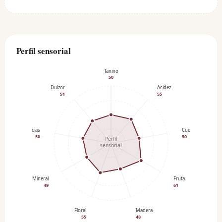
Perfil sensorial
Tanino
50
Dulzor
Acidez
51
55
Especias
Cuerpo
50
50
Perfil
sensorial
Mineral
Fruta
49
61
Floral
Madera
55
48