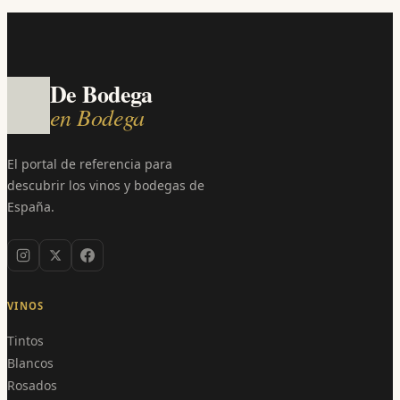
De Bodega
en Bodega
El portal de referencia para
descubrir los vinos y bodegas de
España.
VINOS
Tintos
Blancos
Rosados