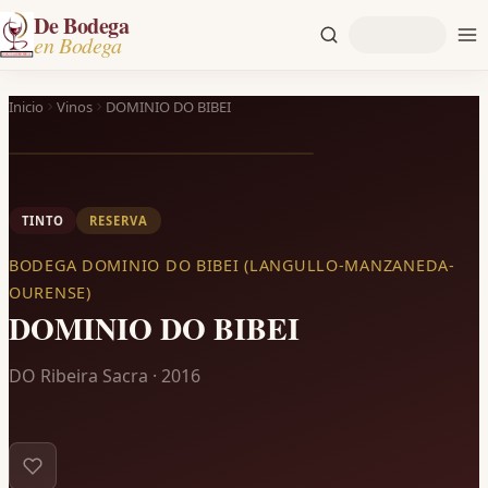
De Bodega
en Bodega
Inicio
Vinos
DOMINIO DO BIBEI
2016
TINTO
RESERVA
BODEGA DOMINIO DO BIBEI (LANGULLO-MANZANEDA-
OURENSE)
DOMINIO DO BIBEI
DO Ribeira Sacra · 2016