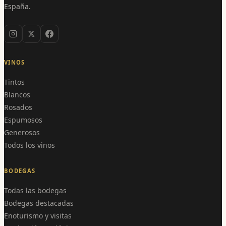
España.
VINOS
Tintos
Blancos
Rosados
Espumosos
Generosos
Todos los vinos
BODEGAS
Todas las bodegas
Bodegas destacadas
Enoturismo y visitas