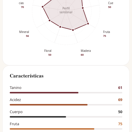
Especias
Cuerpo
70
50
Perfil
sensorial
Mineral
Fruta
56
75
Floral
Madera
50
60
Características
Tanino
61
Acidez
69
Cuerpo
50
Fruta
75