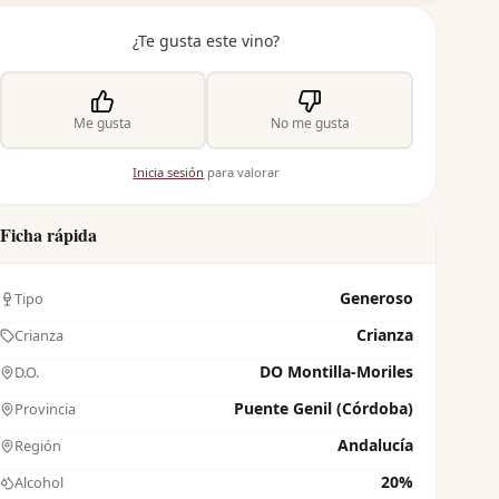
¿Te gusta este vino?
Me gusta
No me gusta
Inicia sesión
para valorar
Ficha rápida
Generoso
Tipo
Crianza
Crianza
DO Montilla-Moriles
D.O.
Puente Genil (Córdoba)
Provincia
Andalucía
Región
20%
Alcohol