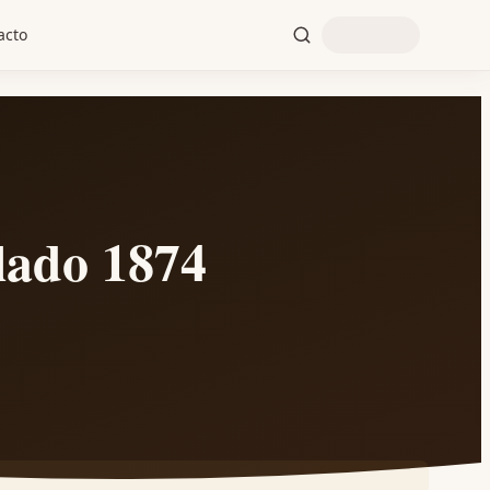
acto
ado 1874