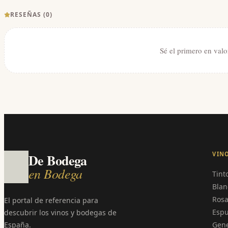
RESEÑAS (
0
)
Sé el primero en valo
VIN
De Bodega
en Bodega
Tint
Blan
Ros
El portal de referencia para
Esp
descubrir los vinos y bodegas de
España.
Gen