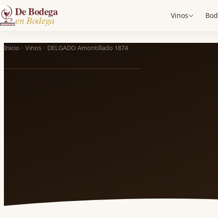
De Bodega
Vinos
Bod
en Bodega
Inicio
Vinos
DELGADO Amontillado 1874