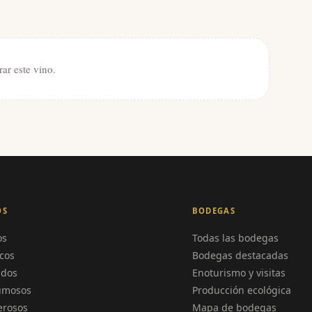
rar este vino.
OS
BODEGAS
os
Todas las bodegas
cos
Bodegas destacadas
ados
Enoturismo y visitas
umosos
Producción ecológica
erosos
Mapa de bodegas