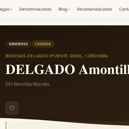
egas
Denominaciones
Blog
Recomendaciones
Cont
GENEROSO
CRIANZA
BODEGAS DELGADO (PUENTE GENIL, CÓRDOBA)
DELGADO Amontill
DO Montilla-Moriles