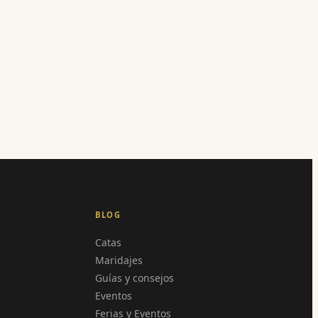
BLOG
Catas
Maridajes
Guías y consejos
Eventos
Ferias y Eventos