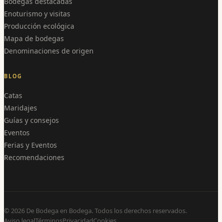
Bodegas destacadas
Enoturismo y visitas
Producción ecológica
Mapa de bodegas
Denominaciones de origen
BLOG
Catas
Maridajes
Guías y consejos
Eventos
Ferias y Eventos
Recomendaciones
©
2026
De Bodega en Bodega. Todos los derechos reservados.
Aviso legal
Términos
Privacidad
Cookies