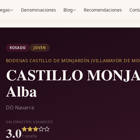
egas
Denominaciones
Blog
Recomendaciones
Cont
ROSADO
JOVEN
BODEGAS CASTILLO DE MONJARDÍN (VILLAMAYOR DE MO
CASTILLO MONJAR
Alba
DO Navarra
VALORACIÓN USUARIOS
3.0
1
reseña