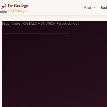
De Bodega
Vinos
Bod
en Bodega
Inicio
Vinos
CASTILLO MONJARDIN Rosado del Alba