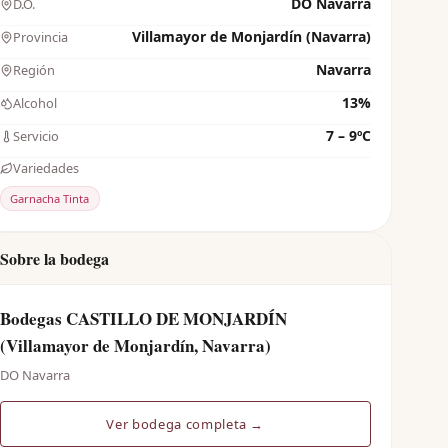
DO Navarra
D.O.
Villamayor de Monjardín (Navarra)
Provincia
Navarra
Región
13%
Alcohol
7 – 9ºC
Servicio
Variedades
Garnacha Tinta
Sobre la bodega
Bodegas CASTILLO DE MONJARDÍN
(Villamayor de Monjardín, Navarra)
DO Navarra
Ver bodega completa →