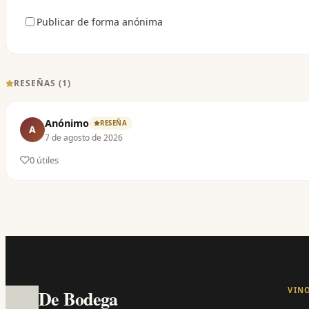
Publicar de forma anónima
RESEÑAS (
1
)
Anónimo
RESEÑA
A
7 de agosto de 2026
0
útil
es
VIN
De Bodega