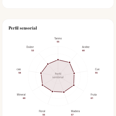
Perfil sensorial
Tanino
55
Dulzor
Acidez
53
60
Especias
Cuerpo
58
55
Perfil
sensorial
Mineral
Fruta
60
61
Floral
Madera
55
57