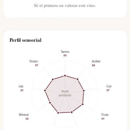
Sé el primero en valorar este vino.
Perfil sensorial
Tanino
55
Dulzor
Acidez
57
58
Especias
Cuerpo
61
57
Perfil
sensorial
Mineral
Fruta
52
61