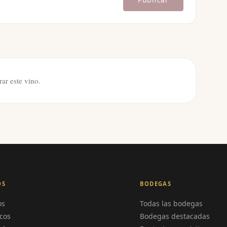
rar este vino.
OS
BODEGAS
os
Todas las bodegas
cos
Bodegas destacadas