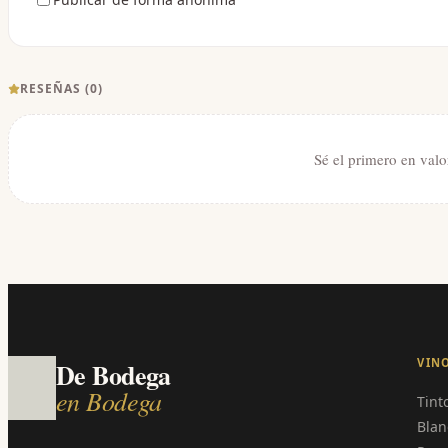
RESEÑAS (
0
)
Sé el primero en valo
VIN
De Bodega
en Bodega
Tint
Blan