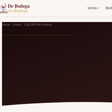
De Bodega
Vinos
Bod
en Bodega
Inicio
Vinos
CALZÁS Pie Franco