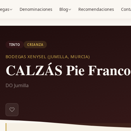
egas
Denominaciones
Blog
Recomendaciones
Cont
TINTO
CRIANZA
BODEGAS XENYSEL (JUMILLA, MURCIA)
CALZÁS Pie Franco
DO Jumilla