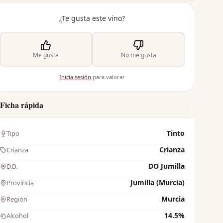
¿Te gusta este vino?
Me gusta
No me gusta
Inicia sesión
para valorar
Ficha rápida
Tinto
Tipo
Crianza
Crianza
DO Jumilla
D.O.
Jumilla (Murcia)
Provincia
Murcia
Región
14.5%
Alcohol