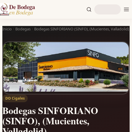
De Bodega
en Bodega
Inicio
Bodegas
Bodegas SINFORIANO (SINFO), (Mucientes, Valladolid)
DO Cigales
Bodegas SINFORIANO
(SINFO), (Mucientes,
Valladolid)