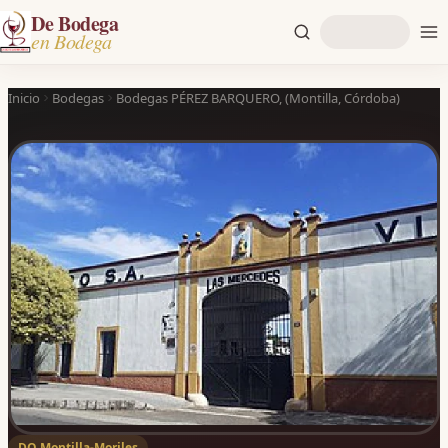
De Bodega
en Bodega
Inicio
Bodegas
Bodegas PÉREZ BARQUERO, (Montilla, Córdoba)
DO Montilla-Moriles