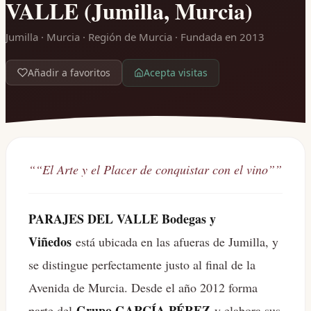
VALLE (Jumilla, Murcia)
Jumilla · Murcia · Región de Murcia
· Fundada en 2013
Acepta visitas
Añadir a favoritos
“
“El Arte y el Placer de conquistar con el vino”
”
PARAJES DEL VALLE Bodegas y
Viñedos
está ubicada en las afueras de Jumilla, y
se distingue perfectamente justo al final de la
Avenida de Murcia. Desde el año 2012 forma
Grupo GARCÍA PÉREZ
parte del
y elabora sus