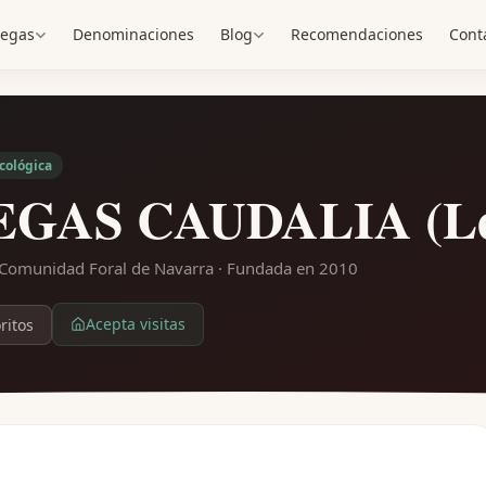
egas
Denominaciones
Blog
Recomendaciones
Cont
cológica
GAS CAUDALIA (Ler
· Comunidad Foral de Navarra
· Fundada en 2010
Acepta visitas
ritos