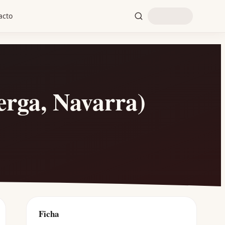
acto
ga, Navarra)
Ficha