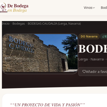
De Bodega
Vinos
Bod
en Bodega
Inicio
Bodegas
BODEGAS CAUDALIA (Lerga, Navarra)
DO Navarra
E
BODE
Lerga · Navarra 
Añadir a favo
“
“UN PROYECTO DE VIDA Y PASIÓN”
”