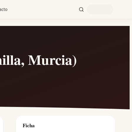
acto
la, Murcia)
Ficha