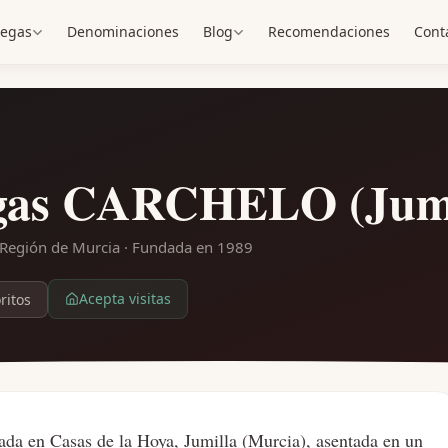
egas
Denominaciones
Blog
Recomendaciones
Cont
gas CARCHELO (Jumil
· Región de Murcia
· Fundada en 1989
Acepta visitas
ritos
ada en Casas de la Hoya, Jumilla (Murcia), asentada en un