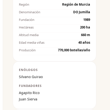
Región
Región de Murcia
Denominación
DO Jumilla
Fundación
1989
Hectáreas
200 ha
Altitud media
660 m
Edad media viñas
40 años
Producción
770,000 botellas/año
ENÓLOGOS
Silvano Guirao
FUNDADORES
Agapito Rico
Juan Sierva