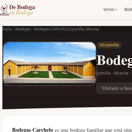
De Bodega
Vinos
Bod
en Bodega
Inicio
Bodegas
Bodegas CARCHELO (Jumilla, Murcia)
DO Jumilla
Bode
Jumilla · Murcia 
Añadir a favo
Bodegas Carchelo
es una bodega familiar que está situ