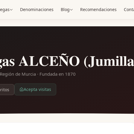
egas
Denominaciones
Blog
Recomendaciones
Cont
as ALCEÑO (Jumilla
· Región de Murcia
· Fundada en 1870
Acepta visitas
ritos