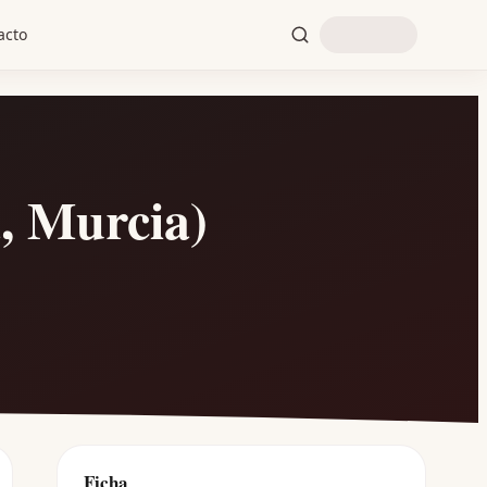
acto
, Murcia)
Ficha