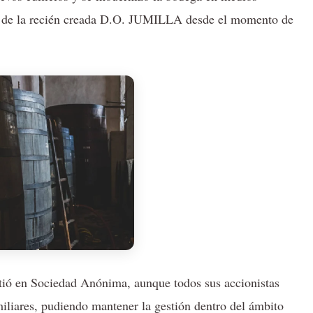
te de la recién creada D.O. JUMILLA desde el momento de
rtió en Sociedad Anónima, aunque todos sus accionistas
miliares, pudiendo mantener la gestión dentro del ámbito