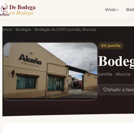
De Bodega
Vinos
Bod
en Bodega
Inicio
Bodegas
Bodegas ALCEÑO (Jumilla, Murcia)
DO Jumilla
Bodeg
Jumilla · Murcia 
Añadir a favo