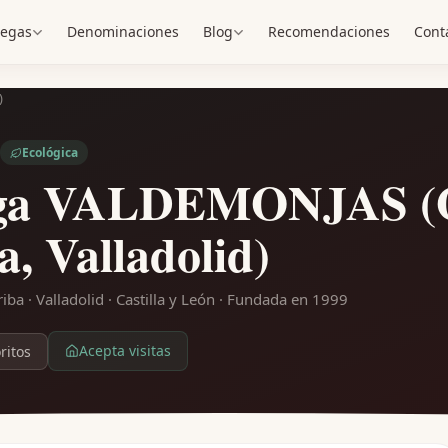
egas
Denominaciones
Blog
Recomendaciones
Cont
)
Ecológica
ga VALDEMONJAS (Qu
a, Valladolid)
iba · Valladolid · Castilla y León
· Fundada en 1999
Acepta visitas
ritos