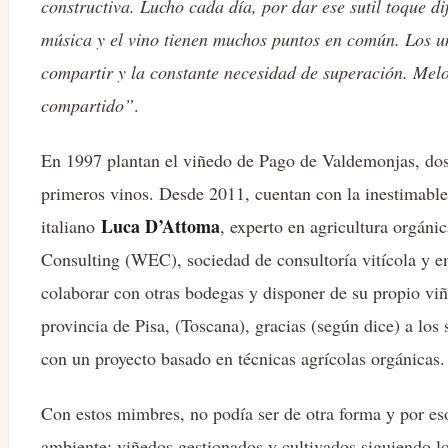
constructiva. Lucho cada día, por dar ese sutil toque d
música y el vino tienen muchos puntos en común. Los une
compartir y la constante necesidad de superación. Melo
compartido”
.
En 1997 plantan el viñedo de Pago de Valdemonjas, dos
primeros vinos. Desde 2011, cuentan con la inestimabl
Luca D’Attoma
italiano
, experto en agricultura orgán
Consulting (WEC), sociedad de consultoría vitícola y e
colaborar con otras bodegas y disponer de su propio viñ
provincia de Pisa, (Toscana), gracias (según dice) a los
con un proyecto basado en técnicas agrícolas orgánicas.
Con estos mimbres, no podía ser de otra forma y por e
ambiente: viñedos gestionados y cultivados siguiendo los