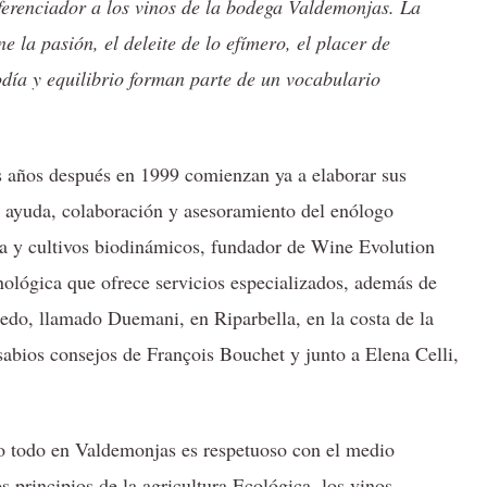
iferenciador a los vinos de la bodega Valdemonjas. La
 la pasión, el deleite de lo efímero, el placer de
día y equilibrio forman parte de un vocabulario
 años después en 1999 comienzan ya a elaborar sus
e ayuda, colaboración y asesoramiento del enólogo
ica y cultivos biodinámicos, fundador de Wine Evolution
nológica que ofrece servicios especializados, además de
edo, llamado Duemani, en Riparbella, en la costa de la
 sabios consejos de François Bouchet y junto a Elena Celli,
so todo en Valdemonjas es respetuoso con el medio
 principios de la agricultura Ecológica, los vinos