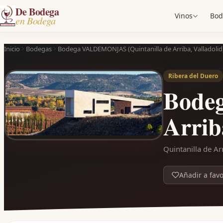
De Bodega
Vinos
Bod
en Bodega
Inicio
Bodegas
Bodega VALDEMONJAS (Quintanilla de Arriba, Valladolid
Ribera del Duero
Bode
Arrib
Quintanilla de Arr
Añadir a favo