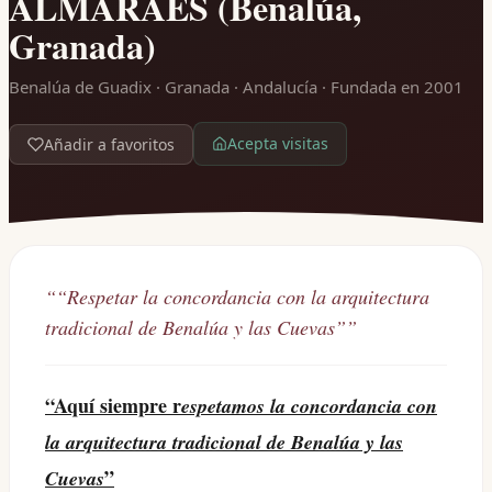
ALMARAES (Benalúa,
Granada)
Benalúa de Guadix · Granada · Andalucía
· Fundada en 2001
Acepta visitas
Añadir a favoritos
“
“Respetar la concordancia con la arquitectura
tradicional de Benalúa y las Cuevas”
”
“Aquí siempre r
espetamos la concordancia con
la arquitectura tradicional de Benalúa y las
”
Cuevas