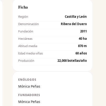
Ficha
Región
Castilla y León
Denominación
Ribera del Duero
Fundación
2011
Hectáreas
40 ha
Altitud media
870 m
Edad media viñas
60 años
Producción
22,000 botellas/año
ENÓLOGOS
Mónica Peñas
FUNDADORES
Mónica Peñas