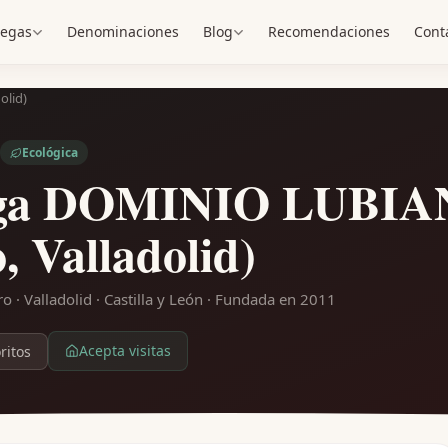
egas
Denominaciones
Blog
Recomendaciones
Cont
olid)
Ecológica
ga DOMINIO LUBIANO
, Valladolid)
 · Valladolid · Castilla y León
· Fundada en 2011
Acepta visitas
ritos