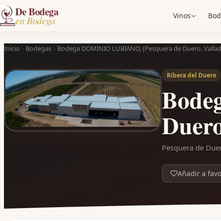
De Bodega
Vinos
Bod
en Bodega
Inicio
Bodegas
Bodega DOMINIO LUBIANO, (Pesquera de Duero, Vallad
Ribera del Duero
Bode
Duero
Pesquera de Duero
Añadir a favo