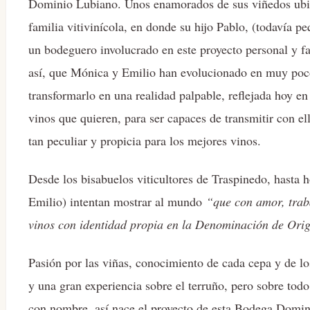
Dominio Lubiano. Unos enamorados de sus viñedos ubic
familia vitivinícola, en donde su hijo Pablo, (todavía 
un bodeguero involucrado en este proyecto personal y fam
así, que Mónica y Emilio han evolucionado en muy poco
transformarlo en una realidad palpable, reflejada hoy e
vinos que quieren, para ser capaces de transmitir con ell
tan peculiar y propicia para los mejores vinos.
Desde los bisabuelos viticultores de Traspinedo, hasta h
Emilio) intentan mostrar al mundo
“que con amor, traba
vinos con identidad propia en la Denominación de Ori
Pasión por las viñas, conocimiento de cada cepa y de lo
y una gran experiencia sobre el terruño, pero sobre tod
con nombre, así nace el proyecto de esta Bodega Domi