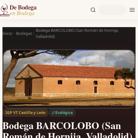
De Bodega
en Bodega
Bodega BARCOLOBO (San Román de Hornija,
Inicio
Bodegas
Valladolid)
IGP VT Castilla y León
Ecológica
Bodega BARCOLOBO (San
Román de Hornija, Valladolid)