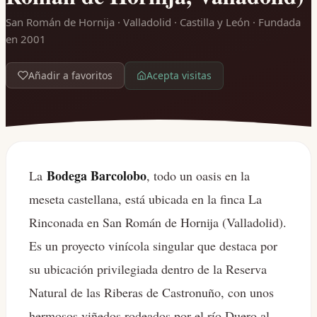
San Román de Hornija · Valladolid · Castilla y León
· Fundada
en 2001
Acepta visitas
Añadir a favoritos
Bodega Barcolobo
La
, todo un oasis en la
meseta castellana, está ubicada en la finca La
Rinconada en San Román de Hornija (Valladolid).
Es un proyecto vinícola singular que destaca por
su ubicación privilegiada dentro de la Reserva
Natural de las Riberas de Castronuño, con unos
hermosos viñedos rodeados por el río Duero al