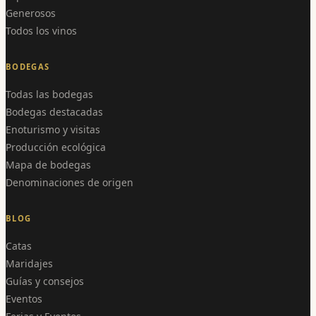
Generosos
Todos los vinos
BODEGAS
Todas las bodegas
Bodegas destacadas
Enoturismo y visitas
Producción ecológica
Mapa de bodegas
Denominaciones de origen
BLOG
Catas
Maridajes
Guías y consejos
Eventos