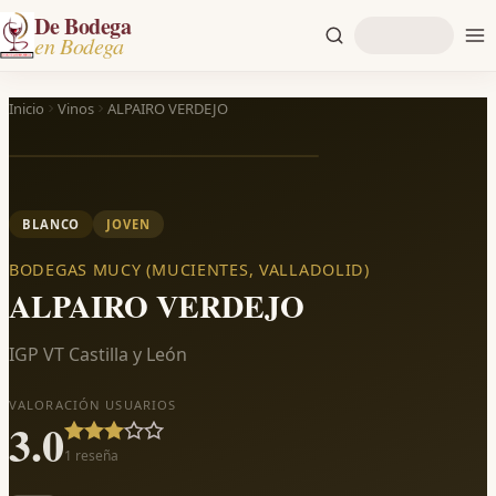
De Bodega
en Bodega
Inicio
Vinos
ALPAIRO VERDEJO
BLANCO
JOVEN
BODEGAS MUCY (MUCIENTES, VALLADOLID)
ALPAIRO VERDEJO
IGP VT Castilla y León
VALORACIÓN USUARIOS
3.0
1
reseña