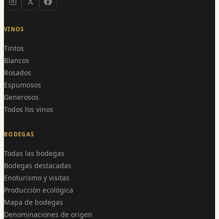
VINOS
Tintos
Blancos
Rosados
Espumosos
Generosos
Todos los vinos
BODEGAS
Todas las bodegas
Bodegas destacadas
Enoturismo y visitas
Producción ecológica
Mapa de bodegas
Denominaciones de origen