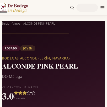
De Bodega
en Bodega
Inicio
Vinos
ALCONDE PINK PEARL
ROSADO
JOVEN
BODEGAS ALCONDE (LERÍN, NAVARRA)
ALCONDE PINK PEARL
DO Málaga
VALORACIÓN USUARIOS
3.0
1
reseña