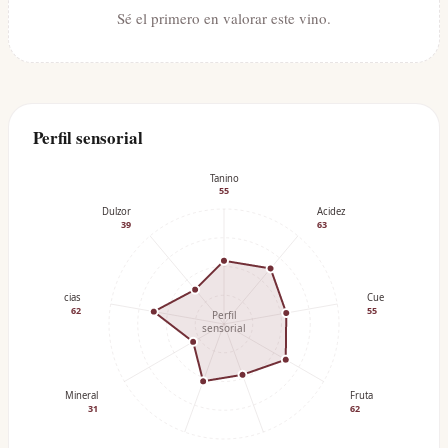
Sé el primero en valorar este vino.
Perfil sensorial
Tanino
55
Dulzor
Acidez
39
63
Especias
Cuerpo
62
55
Perfil
sensorial
Mineral
Fruta
31
62