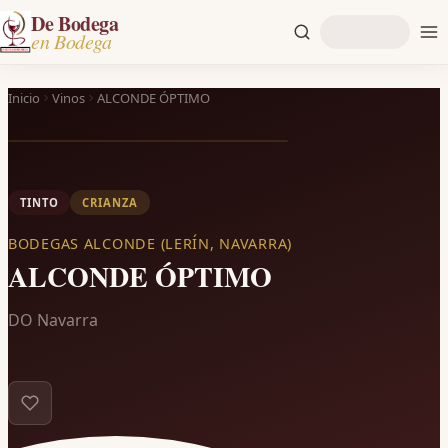
De Bodega
en Bodega
Inicio
Vinos
ALCONDE ÓPTIMO
TINTO
CRIANZA
BODEGAS ALCONDE (LERÍN, NAVARRA)
ALCONDE ÓPTIMO
DO Navarra