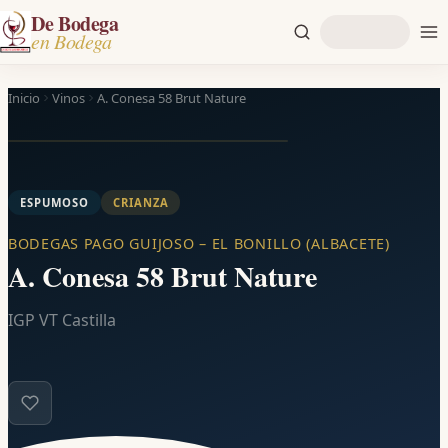
De Bodega
en Bodega
Inicio
Vinos
A. Conesa 58 Brut Nature
ESPUMOSO
CRIANZA
BODEGAS PAGO GUIJOSO – EL BONILLO (ALBACETE)
A. Conesa 58 Brut Nature
IGP VT Castilla