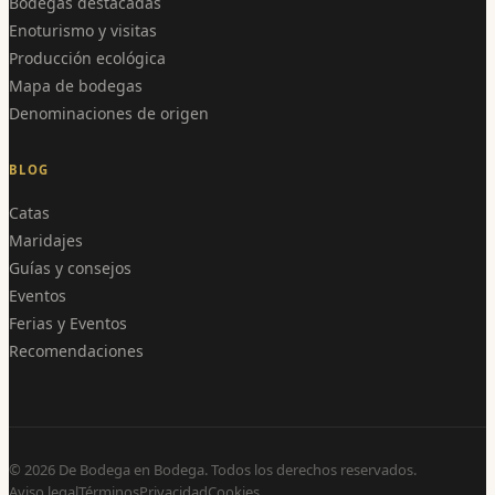
Bodegas destacadas
Enoturismo y visitas
Producción ecológica
Mapa de bodegas
Denominaciones de origen
BLOG
Catas
Maridajes
Guías y consejos
Eventos
Ferias y Eventos
Recomendaciones
©
2026
De Bodega en Bodega. Todos los derechos reservados.
Aviso legal
Términos
Privacidad
Cookies