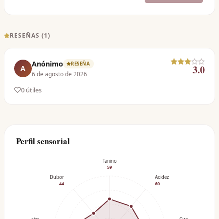
RESEÑAS (
1
)
Anónimo
RESEÑA
3.0
A
6 de agosto de 2026
0
útil
es
Perfil sensorial
Tanino
59
Dulzor
Acidez
44
60