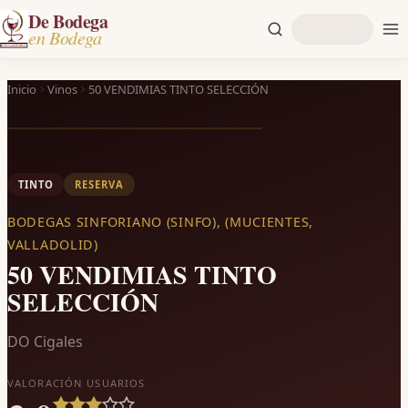
De Bodega
en Bodega
Inicio
Vinos
50 VENDIMIAS TINTO SELECCIÓN
TINTO
RESERVA
BODEGAS SINFORIANO (SINFO), (MUCIENTES,
VALLADOLID)
50 VENDIMIAS TINTO
SELECCIÓN
DO Cigales
VALORACIÓN USUARIOS