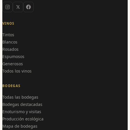
VINOS
Tintos
Blancos
Rosados
Espumosos
Generosos
Todos los vinos
BODEGAS
Todas las bodegas
Bodegas destacadas
Enoturismo y visitas
Producción ecológica
Mapa de bodegas